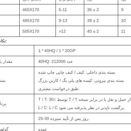
465X170
5-11
36 ± 2
9
485X170
9-13
38 ± 2
10
505X170
>12
40 ± 2
11
نکات و شرایط:
1 * 40HQ / 1 * 20GP
40HQ: 212000 عدد
2. مقدار 
بسته بندی داخلی: کیف / کیف چاپی چاپ شده
بسته بندی بیرونی: کیسه های پلی بگ / کارتن بزرگ
3. ب
طبق درخواست مشتری.
4. پر
L / C: L / C برگشت ناپذیر در نظر پذیرفته می شود.
25-30 روز پس از تأیید سپرده.
عمده
6. گواه