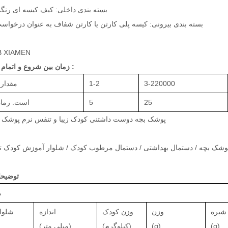
1. بسته بندی داخلی: کیف کیسه ای رنگ
2. بسته بندی بیرونی: کیسه پلی کارتن یا کارتن شفاف به عنوان درخواس
 XIAMEN
زمان بین شروع و اتمام فرآیند تولید :
3-220000
1-2
مقدار
25
5
است. زمان
پوشک بچه دوست داشتنی کودک زیبا و تنفس نرم پوشک 
توضیح
م
شیره
وزن
وزن کودک
اندازه
شلوا
(g)
(g)
(کیلوگرم)
(میلی متر)