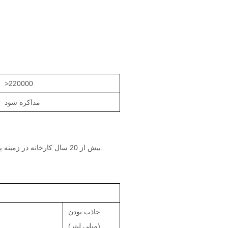
>220000
مذاکره شود
بیش از 20 سال کارخانه در زمینه پوشک بچه / دستمال بهداشتی / دستمال مرطوب کودک / شلوار آموزش کودک تخصص دارد.
جاذب بودن
(میلی لیتر)