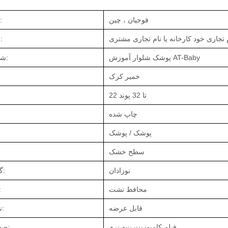
فوجیان ، چین
محل مبدا:
نام تجاری:
پوشک شلوار آموزش AT-Baby
شماره مدل:
خمیر کرک
22 تا 32 پوند
چاپ شده
پوشک / پوشک
سطح خشک
نوزادان
گروه سنی:
محافظ نشت
ضد 
قابل عرضه
نوع پوشک:
فیلم کامپوزیت پنبه نرم
صفحه پشت: