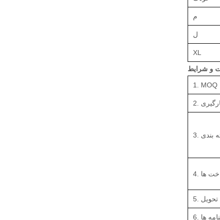
م
ل
XL
1. MOQ
بارگیری
سته بندی
داخت ها
5. تحویل
ینامه ها