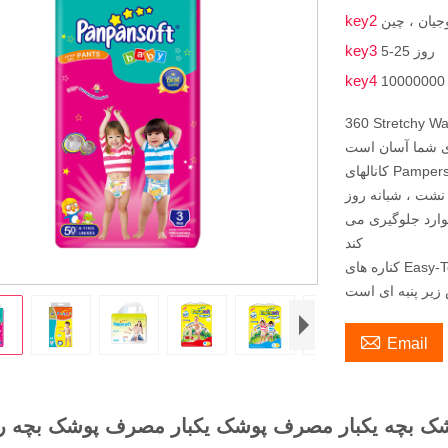
key2
جیان ، چین
key3
5-25 روز
key4
یک لباس زیر مانند که کشیدن و پایین
ای شما آسان است
کانالهای Pampers Extra Absorb Absal Absorbal Channels برای محافظت از
 نشت ، شبانه روز
ارد جلوگیری می
کند
 زیر پنبه ای است

Email
 بچه یکبار مصرف پوشک یکبار مصرف پوشک بچه رو ب