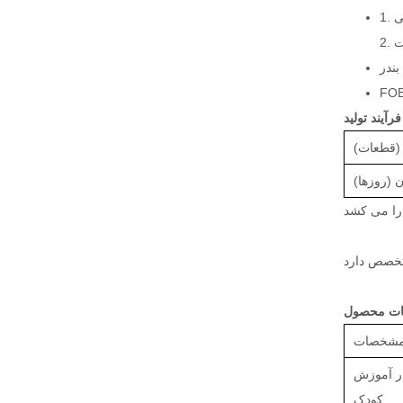
ی
ت
بندر
FOB
 (قطعات)
 (روزها)
را می کشد
ات محصول
شخصات
ر آموزش
کودک