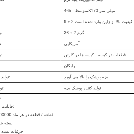
متوسط ​​، 465X170 میلی متر
 ، با کیفیت بالا از ژاپن وارد شده است
36 ± 2 گرم
وزن قطعه:
آمریکایی
خ
قطعات در کیسه ، کیسه ها در کارتن
بسته بندی:
رایگان
بچه پوشک را بالا می آورد
تولید - محصول:
تولید کننده پوشک بچه
نوع کارخانه:
ق
قابلیت ارائه:
10000000 قطعه / قطعه در هر ماه
بسته بن
جزئیات بسته 