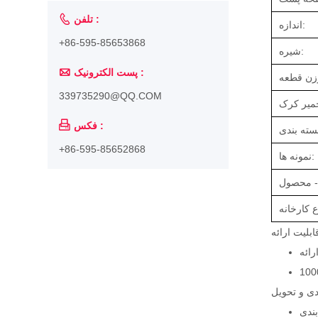

تلفن :
اندازه:
+86-595-85653868
شیره:

پست الکترونیک :
339735290@QQ.COM
میر کرک

فکس :
+86-595-85652868
نمونه ها:
ابلیت ارائه
دی و تحویل
بندی