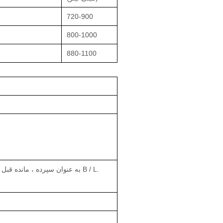
720-900
800-1000
880-1100
T / T: 30٪ توسط T / T به عنوان سپرده ، مانده قبل از حمل و نقل یا در برابر نسخه B / L.