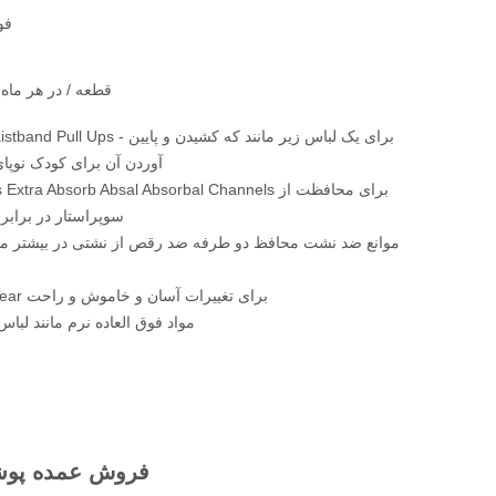
فو
10000000 قطعه / در هر ماه
360 Stretchy Waistband Pull Ups - برای 
آوردن آن برای کودک نوپ
سوپراستار در برابر
موانع ضد نشت محافظ دو طرفه ضد رقص از نشتی در بیشتر مو
کناره های Easy-Tear برای تغییرات آسان و خاموش و راحت
مواد فوق العاده نرم مانند لباس
فروش عمده پوشک