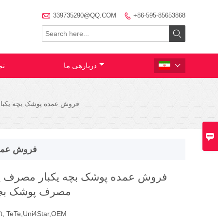

339735290@QQ.COM
+86-595-85653868


دربارهی ما
تم

فروش عمده پوشک بچه یکبار

فروش عمده
فروش عمده پوشک بچه یکبار مصرف پ
مصرف پوشک بچه ر
t, TeTe,Uni4Star,OEM